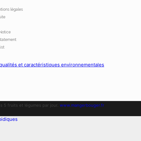
tions légales
site
Notice
Statement
ist
 qualités et caractéristiques environnementales
 5 fruits et légumes par jour.
www.mangerbouger.fr
pidiques