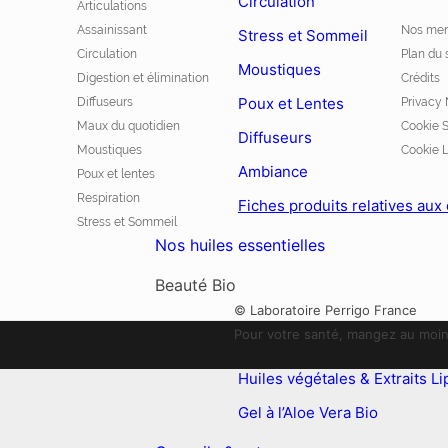
Circulation
Articulations
Assainissant
Nos men
Stress et Sommeil
Circulation
Plan du 
Moustiques
Digestion et élimination
Crédits
Poux et Lentes
Diffuseurs
Privacy 
Maux du quotidien
Cookie 
Diffuseurs
Moustiques
Cookie L
Ambiance
Poux et lentes
Respiration
Fiches produits relatives aux
Stress et Sommeil
Nos huiles essentielles
Beauté Bio
© Laboratoire Perrigo France
Pour votre santé, mangez au moins
Huiles végétales & Extraits Li
Gel à l’Aloe Vera Bio