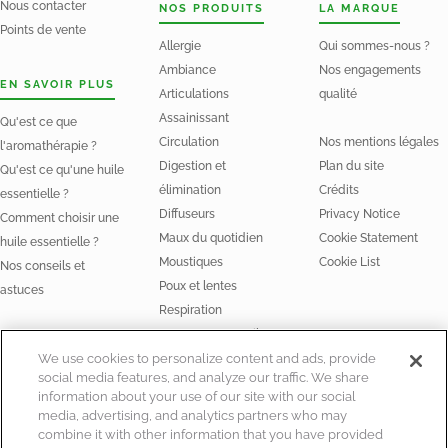
Nous contacter
NOS PRODUITS
LA MARQUE
Points de vente
Allergie
Qui sommes-nous ?
Ambiance
Nos engagements
EN SAVOIR PLUS
Articulations
qualité
Assainissant
Qu'est ce que
Circulation
Nos mentions légales
l'aromathérapie ?
Digestion et
Plan du site
Qu'est ce qu'une huile
élimination
Crédits
essentielle ?
Diffuseurs
Privacy Notice
Comment choisir une
Maux du quotidien
Cookie Statement
huile essentielle ?
Moustiques
Cookie List
Nos conseils et
Poux et lentes
astuces
Respiration
Stress et Sommeil
NOS HUILES
We use cookies to personalize content and ads, provide
social media features, and analyze our traffic. We share
Huiles essentielles
information about your use of our site with our social
Huiles végétales Bio
media, advertising, and analytics partners who may
combine it with other information that you have provided