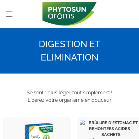
PHYTOSUN arôms
Le pouvoir des plantes enrichi par la science
DIGESTION ET
ELIMINATION
Se sentir plus léger, tout simplement !
Libérez votre organisme en douceur.