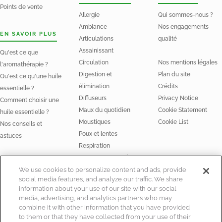
Points de vente
Allergie
Qui sommes-nous ?
Ambiance
Nos engagements
EN SAVOIR PLUS
Articulations
qualité
Assainissant
Qu'est ce que
Circulation
Nos mentions légales
l'aromathérapie ?
Digestion et
Plan du site
Qu'est ce qu'une huile
élimination
Crédits
essentielle ?
Diffuseurs
Privacy Notice
Comment choisir une
Maux du quotidien
Cookie Statement
huile essentielle ?
Moustiques
Cookie List
Nos conseils et
Poux et lentes
astuces
Respiration
Stress et Sommeil
NOS HUILES
We use cookies to personalize content and ads, provide
social media features, and analyze our traffic. We share
Huiles essentielles
information about your use of our site with our social
Huiles végétales Bio
media, advertising, and analytics partners who may
combine it with other information that you have provided
to them or that they have collected from your use of their