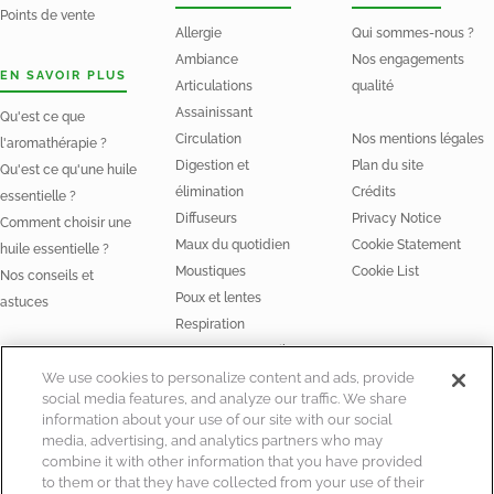
Points de vente
Allergie
Qui sommes-nous ?
Ambiance
Nos engagements
EN SAVOIR PLUS
Articulations
qualité
Assainissant
Qu'est ce que
Circulation
Nos mentions légales
l'aromathérapie ?
Digestion et
Plan du site
Qu'est ce qu'une huile
élimination
Crédits
essentielle ?
Diffuseurs
Privacy Notice
Comment choisir une
Maux du quotidien
Cookie Statement
huile essentielle ?
Moustiques
Cookie List
Nos conseils et
Poux et lentes
astuces
Respiration
Stress et Sommeil
NOS HUILES
We use cookies to personalize content and ads, provide
social media features, and analyze our traffic. We share
Huiles essentielles
information about your use of our site with our social
Huiles végétales Bio
media, advertising, and analytics partners who may
combine it with other information that you have provided
to them or that they have collected from your use of their