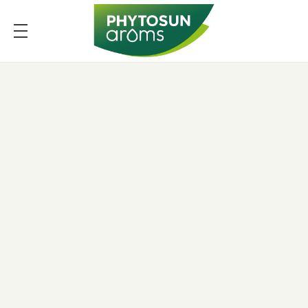
PHYTOSUN arôms
Le pouvoir des plantes enrichi par la science