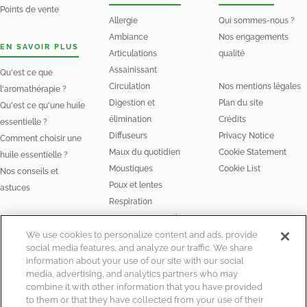
Points de vente
Allergie
Qui sommes-nous ?
Ambiance
Nos engagements
EN SAVOIR PLUS
Articulations
qualité
Assainissant
Qu'est ce que
Circulation
Nos mentions légales
l'aromathérapie ?
Digestion et
Plan du site
Qu'est ce qu'une huile
élimination
Crédits
essentielle ?
Diffuseurs
Privacy Notice
Comment choisir une
Maux du quotidien
Cookie Statement
huile essentielle ?
Moustiques
Cookie List
Nos conseils et
Poux et lentes
astuces
Respiration
Stress et Sommeil
NOS HUILES
We use cookies to personalize content and ads, provide
social media features, and analyze our traffic. We share
Huiles essentielles
information about your use of our site with our social
Huiles végétales Bio
media, advertising, and analytics partners who may
combine it with other information that you have provided
to them or that they have collected from your use of their