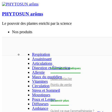
PHYTOSUN arôms
Le pouvoir des plantes enrichi par la science
Nos produits
Respiration
Assainissant
Articulations
Digestion et Élimination
Informations pratiques
Allergie
Maux du quotidien
Nous contacter
Vitamines
Points de vente
Circulation
Stress et Sommeil
Moustiques
Poux et Lentes
En savoir plus
Diffuseurs
Ambiance
Qu'est ce que l'aromathérapie ?