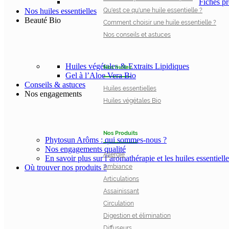
Fiches pr
Qu'est ce qu'une huile essentielle ?
Nos huiles essentielles
Beauté Bio
Comment choisir une huile essentielle ?
Nos conseils et astuces
Huiles végétales & Extraits Lipidiques
Nos huiles
Gel à l’Aloe Vera Bio
Conseils & astuces
Huiles essentielles
Nos engagements
Huiles végétales Bio
Nos Produits
Phytosun Arôms : qui sommes-nous ?
Nos engagements qualité
Allergie
En savoir plus sur l’aromathérapie et les huiles essentielle
Ambiance
Où trouver nos produits ?
Articulations
Assainissant
Circulation
Digestion et élimination
Diffuseurs