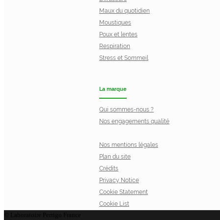
Maux du quotidien
Moustiques
Poux et lentes
Respiration
Stress et Sommeil
La marque
Qui sommes-nous ?
Nos engagements qualité
Nos mentions légales
Plan du site
Crédits
Privacy Notice
Cookie Statement
Cookie List
© Laboratoire Perrigo France