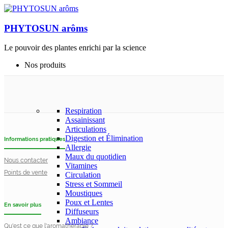
PHYTOSUN arôms
Le pouvoir des plantes enrichi par la science
Nos produits
Respiration
Assainissant
Articulations
Digestion et Élimination
Informations pratiques
Allergie
Maux du quotidien
Nous contacter
Vitamines
Points de vente
Circulation
Stress et Sommeil
Moustiques
Poux et Lentes
En savoir plus
Diffuseurs
Ambiance
Qu'est ce que l'aromathérapie ?