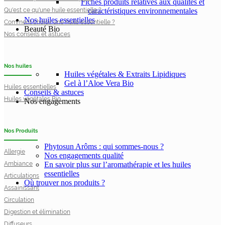
Fiches produits relatives aux qualités et
Qu'est ce qu'une huile essentielle ?
caractéristiques environnementales
Nos huiles essentielles
Comment choisir une huile essentielle ?
Beauté Bio
Nos conseils et astuces
Nos huiles
Huiles végétales & Extraits Lipidiques
Gel à l’Aloe Vera Bio
Huiles essentielles
Conseils & astuces
Huiles végétales Bio
Nos engagements
Nos Produits
Phytosun Arôms : qui sommes-nous ?
Allergie
Nos engagements qualité
Ambiance
En savoir plus sur l’aromathérapie et les huiles
essentielles
Articulations
Où trouver nos produits ?
Assainissant
Circulation
Digestion et élimination
Diffuseurs