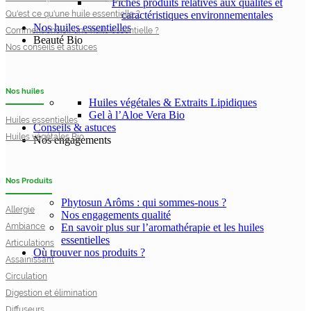
Fiches produits relatives aux qualités et
Qu'est ce qu'une huile essentielle ?
caractéristiques environnementales
Nos huiles essentielles
Comment choisir une huile essentielle ?
Beauté Bio
Nos conseils et astuces
Nos huiles
Huiles végétales & Extraits Lipidiques
Gel à l’Aloe Vera Bio
Huiles essentielles
Conseils & astuces
Huiles végétales Bio
Nos engagements
Nos Produits
Phytosun Arôms : qui sommes-nous ?
Allergie
Nos engagements qualité
Ambiance
En savoir plus sur l’aromathérapie et les huiles
essentielles
Articulations
Où trouver nos produits ?
Assainissant
Circulation
Digestion et élimination
Diffuseurs