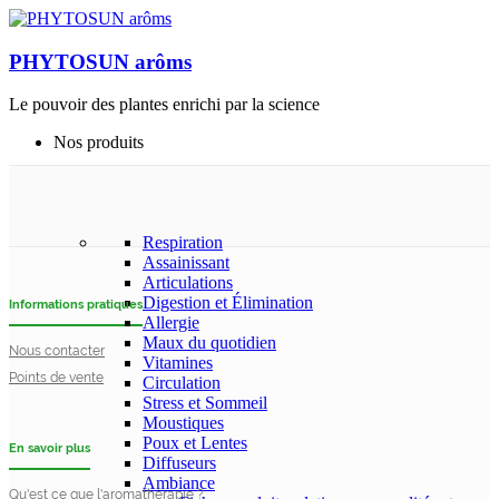
PHYTOSUN arôms
Le pouvoir des plantes enrichi par la science
Nos produits
Respiration
Assainissant
Articulations
Digestion et Élimination
Informations pratiques
Allergie
Maux du quotidien
Nous contacter
Vitamines
Points de vente
Circulation
Stress et Sommeil
Moustiques
Poux et Lentes
En savoir plus
Diffuseurs
Ambiance
Qu'est ce que l'aromathérapie ?