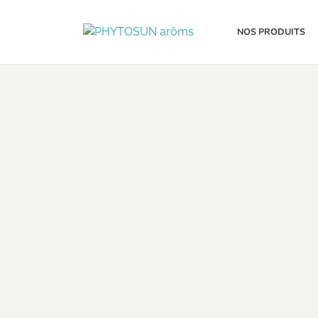
NOS PRODUITS
PHYTOSUN arôms
Le pouvoir des plantes enrichi par la science