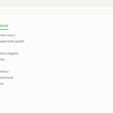
RQUE
mes-nous ?
agements qualité
tions légales
site
Notice
Statement
ist