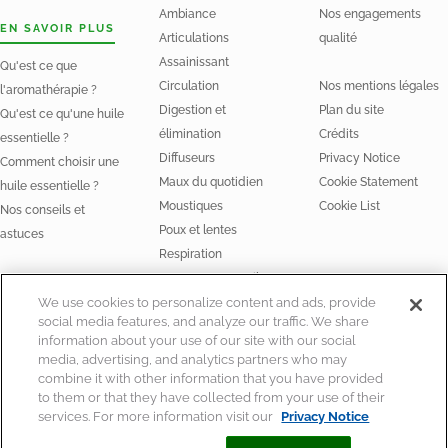
Ambiance
Nos engagements
EN SAVOIR PLUS
Articulations
qualité
Assainissant
Qu'est ce que
Circulation
Nos mentions légales
l'aromathérapie ?
Digestion et
Plan du site
Qu'est ce qu'une huile
élimination
Crédits
essentielle ?
Diffuseurs
Privacy Notice
Comment choisir une
Maux du quotidien
Cookie Statement
huile essentielle ?
Moustiques
Cookie List
Nos conseils et
Poux et lentes
astuces
Respiration
Stress et Sommeil
NOS HUILES
We use cookies to personalize content and ads, provide
social media features, and analyze our traffic. We share
Huiles essentielles
information about your use of our site with our social
Huiles végétales Bio
media, advertising, and analytics partners who may
combine it with other information that you have provided
to them or that they have collected from your use of their
services. For more information visit our
Privacy Notice
© Laboratoire Perrigo France