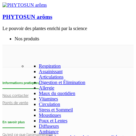
PHYTOSUN arôms
Le pouvoir des plantes enrichi par la science
Nos produits
Respiration
Assainissant
Articulations
Digestion et Élimination
Informations pratiques
Allergie
Maux du quotidien
Nous contacter
Vitamines
Points de vente
Circulation
Stress et Sommeil
Moustiques
Poux et Lentes
En savoir plus
Diffuseurs
Ambiance
Qu'est ce que l'aromathérapie ?