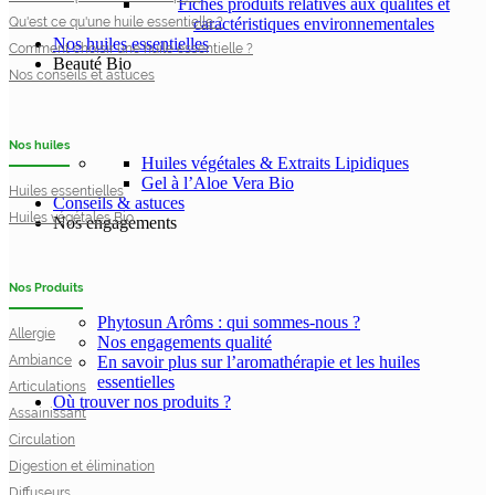
Fiches produits relatives aux qualités et
Qu'est ce qu'une huile essentielle ?
caractéristiques environnementales
Nos huiles essentielles
Comment choisir une huile essentielle ?
Beauté Bio
Nos conseils et astuces
Nos huiles
Huiles végétales & Extraits Lipidiques
Gel à l’Aloe Vera Bio
Huiles essentielles
Conseils & astuces
Huiles végétales Bio
Nos engagements
Nos Produits
Phytosun Arôms : qui sommes-nous ?
Allergie
Nos engagements qualité
Ambiance
En savoir plus sur l’aromathérapie et les huiles
essentielles
Articulations
Où trouver nos produits ?
Assainissant
Circulation
Digestion et élimination
Diffuseurs