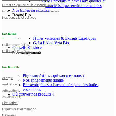
Fiches produits relatives aux qualités et
Qu'est ce qu'une huile essentielle ?
caractéristiques environnementales
Nos huiles essentielles
Comment choisir une huile essentielle ?
Beauté Bio
Nos conseils et astuces
Nos huiles
Huiles végétales & Extraits Lipidiques
Gel à l’Aloe Vera Bio
Huiles essentielles
Conseils & astuces
Huiles végétales Bio
Nos engagements
Nos Produits
Phytosun Arôms : qui sommes-nous ?
Allergie
Nos engagements qualité
Ambiance
En savoir plus sur l’aromathérapie et les huiles
essentielles
Articulations
Où trouver nos produits ?
Assainissant
Circulation
Digestion et élimination
Diffuseurs