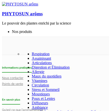
PHYTOSUN arôms
Le pouvoir des plantes enrichi par la science
Nos produits
Respiration
Assainissant
Articulations
Digestion et Élimination
Informations pratiques
Allergie
Maux du quotidien
Nous contacter
Vitamines
Points de vente
Circulation
Stress et Sommeil
Moustiques
Poux et Lentes
En savoir plus
Diffuseurs
Ambiance
Qu'est ce que l'aromathérapie ?