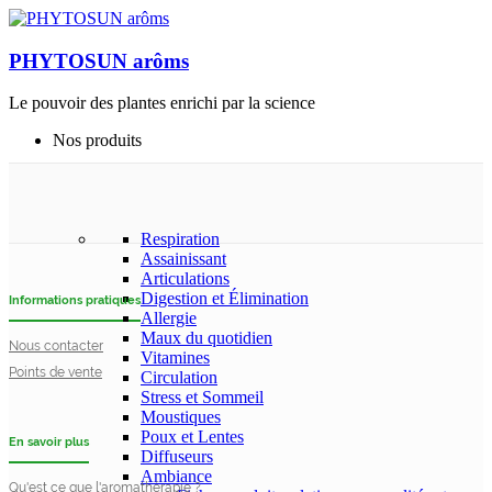
PHYTOSUN arôms
Le pouvoir des plantes enrichi par la science
Nos produits
Respiration
Assainissant
Articulations
Digestion et Élimination
Informations pratiques
Allergie
Maux du quotidien
Nous contacter
Vitamines
Points de vente
Circulation
Stress et Sommeil
Moustiques
Poux et Lentes
En savoir plus
Diffuseurs
Ambiance
Qu'est ce que l'aromathérapie ?