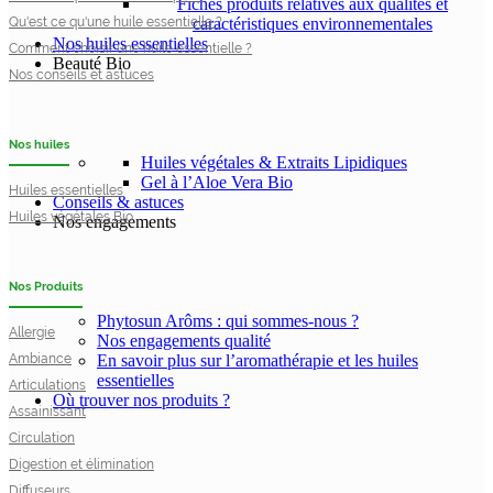
Fiches produits relatives aux qualités et
Qu'est ce qu'une huile essentielle ?
caractéristiques environnementales
Nos huiles essentielles
Comment choisir une huile essentielle ?
Beauté Bio
Nos conseils et astuces
Nos huiles
Huiles végétales & Extraits Lipidiques
Gel à l’Aloe Vera Bio
Huiles essentielles
Conseils & astuces
Huiles végétales Bio
Nos engagements
Nos Produits
Phytosun Arôms : qui sommes-nous ?
Allergie
Nos engagements qualité
Ambiance
En savoir plus sur l’aromathérapie et les huiles
essentielles
Articulations
Où trouver nos produits ?
Assainissant
Circulation
Digestion et élimination
Diffuseurs