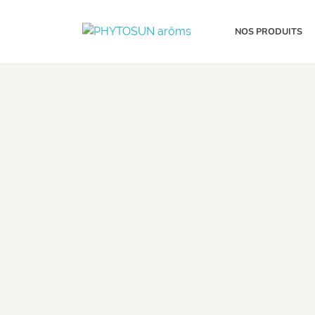
NOS PRODUITS
PHYTOSUN arôms
Le pouvoir des plantes enrichi par la science