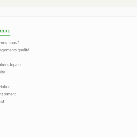
RQUE
mes-nous ?
agements qualité
tions légales
site
Notice
Statement
ist