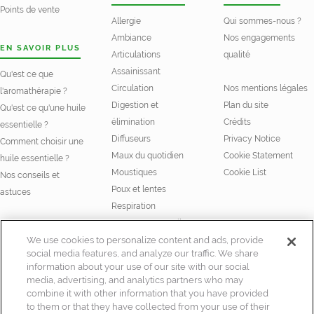
Points de vente
Allergie
Qui sommes-nous ?
Ambiance
Nos engagements
EN SAVOIR PLUS
Articulations
qualité
Assainissant
Qu'est ce que
Circulation
Nos mentions légales
l'aromathérapie ?
Digestion et
Plan du site
Qu'est ce qu'une huile
élimination
Crédits
essentielle ?
Diffuseurs
Privacy Notice
Comment choisir une
Maux du quotidien
Cookie Statement
huile essentielle ?
Moustiques
Cookie List
Nos conseils et
Poux et lentes
astuces
Respiration
Stress et Sommeil
NOS HUILES
We use cookies to personalize content and ads, provide
social media features, and analyze our traffic. We share
Huiles essentielles
information about your use of our site with our social
Huiles végétales Bio
media, advertising, and analytics partners who may
combine it with other information that you have provided
to them or that they have collected from your use of their