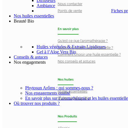
Diffuseurs
Nous contacter
Ambiance
Fiches pr
Points de vente
Nos huiles essentielles
Beauté Bio
En savoir plus
Qu'est ce que l'aromathérapie ?
Huiles végétales & Extraits Lipidiques
Qu'est ce qu'une huile essentielle ?
Gel à l’Aloe Vera Bio
Comment choisir une huile essentielle ?
Conseils & astuces
Nos conseils et astuces
Nos engagements
Nos huiles
Phytosun Arôms : qui sommes-nous ?
Huiles essentielles
Nos engagements qualité
En savoir plus sur l’aromathérapie et les huiles essentielle
Huiles végétales Bio
Où trouver nos produits ?
Nos Produits