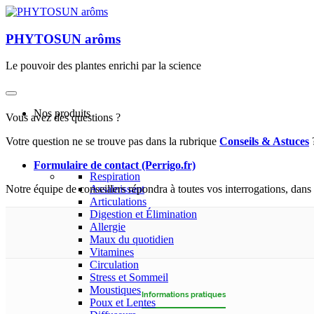
PHYTOSUN arôms
Le pouvoir des plantes enrichi par la science
Nos produits
Vous avez des questions ?
Votre question ne se trouve pas dans la rubrique
Conseils & Astuces
?
Formulaire de contact (Perrigo.fr)
Respiration
Notre équipe de conseillers répondra à toutes vos interrogations, dans l
Assainissant
Articulations
Digestion et Élimination
Allergie
Maux du quotidien
Vitamines
Circulation
Stress et Sommeil
Moustiques
Informations pratiques
Poux et Lentes