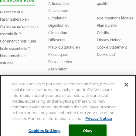
EN SAVOIR PLUS
Articulations
qualité
Assainissant
Qu'est ce que
Circulation
Nos mentions légales
l'aromathérapie ?
Digestion et
Plan du site
Qu'est ce qu'une huile
élimination
Crédits
essentielle ?
Diffuseurs
Privacy Notice
Comment choisir une
Maux du quotidien
Cookie Statement
huile essentielle ?
Moustiques
Cookie List
Nos conseils et
Poux et lentes
astuces
Respiration
Stress et Sommeil
NOS HUILES
We use cookies to personalize content and ads, provide
social media features, and analyze our traffic. We share
Huiles essentielles
information about your use of our site with our social
Huiles végétales Bio
media, advertising, and analytics partners who may
combine it with other information that you have provided
to them or that they have collected from your use of their
services. For more information visit our
Privacy Notice
© Laboratoire Perrigo France
Pour votre santé, mangez au moins 5 fruits et légumes par jour
Cookies Settings
Okay
www.mangerbouger.fr