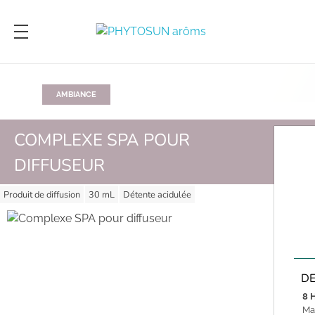
PHYTOSUN arôms
Le pouvoir des plantes enrichi par la science
AMBIANCE
COMPLEXE SPA POUR
DIFFUSEUR
Produit de diffusion
30 mL
Détente acidulée
DE
8 H
Ma