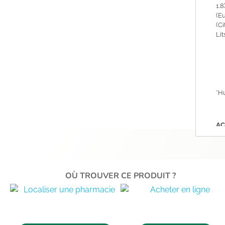
1.8
(Eu
(Ci
Lit
*H
AC
EA
CO
OÙ TROUVER CE PRODUIT ?
A 
PR