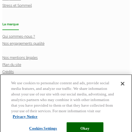
Stress et Sommeil
La marque
Qui sommes-nous ?
Nos engagements qualité
Nos mentions légales
Plan du site
Crédits
Privacy Notice
We use cookies to personalize content and ads, provide social
Cookie Statement
media features, and analyze our traffic. We share information
Cookie List
about your use of our site with our social media, advertising, and
© Laboratoire Perrigo France
analytics partners who may combine it with other information
Pour votre santé, mangez au moins 5 fruits et légumes par jour.
that you have provided to them or that they have collected from
www.mangerbouger.fr
your use of their services. For more information visit our
Shopping Basket
Privacy Notice
Cookies Settings
Okay