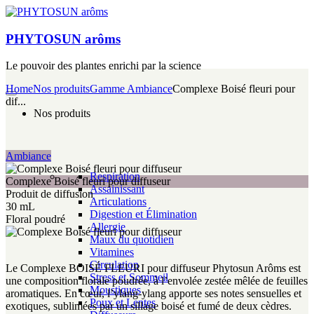
PHYTOSUN arôms
Le pouvoir des plantes enrichi par la science
Home
Nos produits
Gamme Ambiance
Complexe Boisé fleuri pour
dif...
Nos produits
Ambiance
Respiration
Complexe Boisé fleuri pour diffuseur
Assainissant
Produit de diffusion
Articulations
30 mL
Digestion et Élimination
Floral poudré
Allergie
Maux du quotidien
Vitamines
Circulation
Le Complexe BOISÉ FLEURI pour diffuseur Phytosun Arôms est
Stress et Sommeil
une composition florale poudrée, à l’envolée zestée mêlée de feuilles
Moustiques
aromatiques. En cœur, l’ylang-ylang apporte ses notes sensuelles et
Poux et Lentes
exotiques, sublimées par un sillage boisé et fumé de deux cèdres.