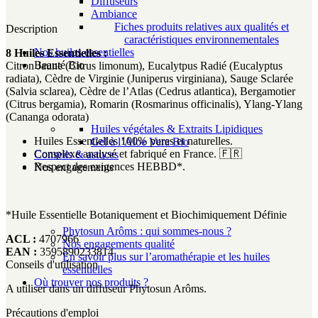
Diffuseurs
Ambiance
Fiches produits relatives aux qualités et
Description
caractéristiques environnementales
Nos huiles essentielles
8 Huiles Essentielles :
Beauté Bio
Citron Jaune (Citrus limonum), Eucalytpus Radié (Eucalyptus
radiata), Cèdre de Virginie (Juniperus virginiana), Sauge Sclarée
(Salvia sclarea), Cèdre de l’Atlas (Cedrus atlantica), Bergamotier
(Citrus bergamia), Romarin (Rosmarinus officinalis), Ylang-Ylang
(Cananga odorata)
Huiles végétales & Extraits Lipidiques
Huiles Essentielles 100% pures et naturelles.
Gel à l’Aloe Vera Bio
Complexe analysé et fabriqué en France. 🇫🇷
Conseils & astuces
Respect des exigences HEBBD*.
Nos engagements
*Huile Essentielle Botaniquement et Biochimiquement Définie
Phytosun Arôms : qui sommes-nous ?
ACL :
4707966
Nos engagements qualité
EAN :
3595890233814
En savoir plus sur l’aromathérapie et les huiles
Conseils d'utilisation
essentielles
Où trouver nos produits ?
A utiliser dans un diffuseur Phytosun Arôms.
Précautions d'emploi