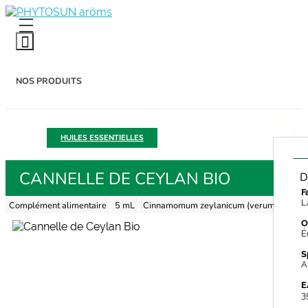
PHYTOSUN arôms
Le pouvoir des plantes enrichi par la science
NOS PRODUITS
HUILES ESSENTIELLES
NOS HUILES ESSENTIELLES
CANNELLE DE CEYLAN BIO
D
F
L
BEAUTÉ BIO
Complément alimentaire
5 mL
Cinnamomum zeylanicum (verum)
O
É
S
A
CONSEILS & ASTUCES
E
3