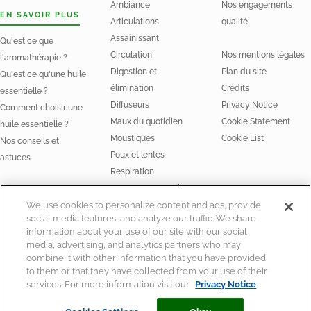
Ambiance
Nos engagements
EN SAVOIR PLUS
Articulations
qualité
Assainissant
Qu'est ce que
Circulation
Nos mentions légales
l'aromathérapie ?
Digestion et
Plan du site
Qu'est ce qu'une huile
élimination
Crédits
essentielle ?
Diffuseurs
Privacy Notice
Comment choisir une
Maux du quotidien
Cookie Statement
huile essentielle ?
Moustiques
Cookie List
Nos conseils et
Poux et lentes
astuces
Respiration
Stress et Sommeil
NOS HUILES
We use cookies to personalize content and ads, provide
social media features, and analyze our traffic. We share
Huiles essentielles
information about your use of our site with our social
Huiles végétales Bio
media, advertising, and analytics partners who may
combine it with other information that you have provided
to them or that they have collected from your use of their
services. For more information visit our
Privacy Notice
© Laboratoire Perrigo France
Pour votre santé, mangez au moins 5 fruits et légumes par jour